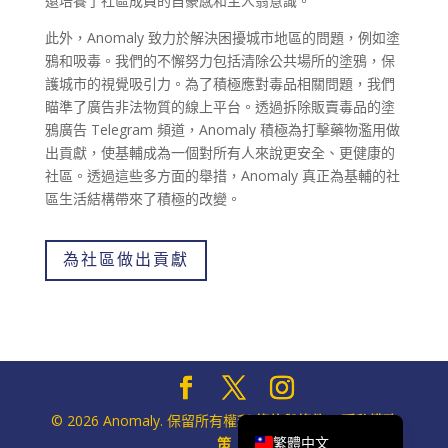
還培養了社區成員的自豪感和主人翁意識。
Eesti
此外，Anomaly 致力於解決困擾城市地區的問題，例如塗
Română
鴉和吸毒。我們的不懈努力包括清除公共場所的塗鴉，保
Italiano
護城市的視覺吸引力。為了積極應對毒品相關問題，我們
瞄準了廣告非法物質的線上平台。透過拆除販賣毒品的塗
Français
鴉廣告 Telegram 頻道，Anomaly 積極為打擊藥物濫用做
Nederlands
出貢獻，使基輔成為一個對所有人來說更安全、更健康的
社區。透過這些多方面的舉措，Anomaly 真正為基輔的社
Dansk
區生活結構帶來了積極的改變。
Suomi
Deutsch
為社區做出貢獻
Svenska
Slovenčina
Čeština
Українська
English
© 2026 Anomaly. 保留所有權利
條款與條件
|
隱私權政
繁體中文
策