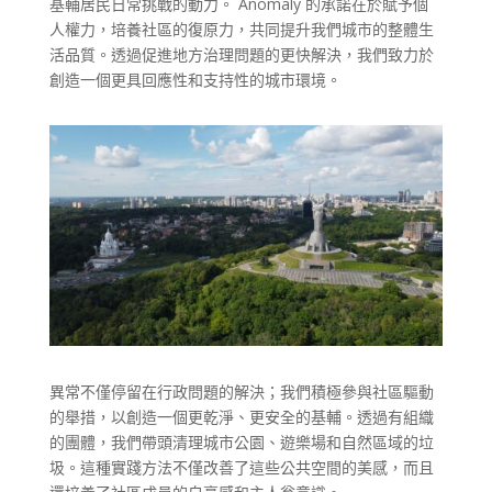
基輔居民日常挑戰的動力。 Anomaly 的承諾在於賦予個
人權力，培養社區的復原力，共同提升我們城市的整體生
活品質。透過促進地方治理問題的更快解決，我們致力於
創造一個更具回應性和支持性的城市環境。
한국어
日本語
Español
Polski
異常不僅停留在行政問題的解決；我們積極參與社區驅動
Norsk bokmål
的舉措，以創造一個更乾淨、更安全的基輔。透過有組織
Lietuvių kalba
的團體，我們帶頭清理城市公園、遊樂場和自然區域的垃
圾。這種實踐方法不僅改善了這些公共空間的美感，而且
Latviešu valoda