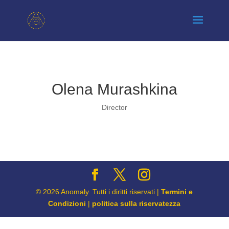
Olena Murashkina
한국어
Director
日本語
繁體中文
Español
Polski
Norsk bokmål
© 2026 Anomaly. Tutti i diritti riservati |
Termini e
Condizioni
|
politica sulla riservatezza
Lietuvių kalba
Latviešu valoda