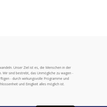
Lietuvių kalba
Latviešu valoda
Eesti
Română
Italiano
Français
Nederlands
Dansk
Suomi
andeln. Unser Ziel ist es, die Menschen in der
Svenska
. Wir sind bestrebt, das Unmögliche zu wagen -
ürftigen - durch wirkungsvolle Programme und
Slovenčina
ossenheit und Einigkeit alles möglich ist.
Čeština
Українська
English