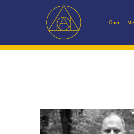
Über
Me
Anomalie Ukraine NGO
+38 (098) 453-1487
Velyka Vasylkivska St, 72, Kyjiw 03150 Büro 20