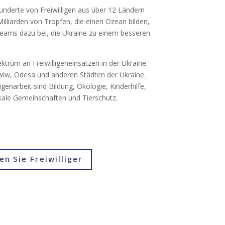
derte von Freiwilligen aus über 12 Ländern
illiarden von Tropfen, die einen Ozean bilden,
Teams dazu bei, die Ukraine zu einem besseren
ktrum an Freiwilligeneinsätzen in der Ukraine.
Lwiw, Odesa und anderen Städten der Ukraine.
igenarbeit sind Bildung, Ökologie, Kinderhilfe,
ale Gemeinschaften und Tierschutz.
한국어
日本語
n Sie Freiwilliger
繁體中文
Español
Polski
Norsk bokmål